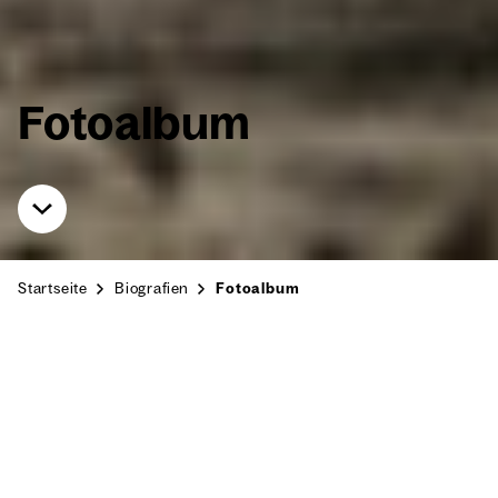
Foto­al­bum
Start­sei­te
Bio­gra­fien
Foto­al­bum
mit Fami­lie