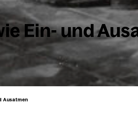
wie Ein- und Aus­
d Aus­at­men