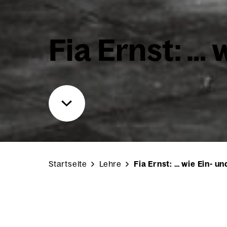
Fia Ernst: … 
Start­sei­te
Leh­re
Fia Ernst: … wie Ein- un