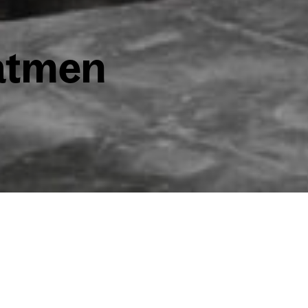
at­men