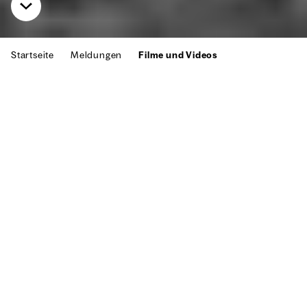
Start­sei­te
Mel­dun­gen
Fil­me und Vide­os
Die Kunst, die mein Vater
schuf
Feli­ci­tas Bau­meis­ter erin­nert sich – sie
wuchs auf mit der Kunst ihres Vaters Wil­li
Bau­meis­ter. Zu ihrer Geburt im Jahr 1933
notiert der Vater in sein Tage­buch: „… das
Kind ist nor­mal“. Nor­mal ist ansons­ten wenig
in die­sem Jahr, Bau­meis­ter ver­liert als „ent­
ar­te­ter Künst­ler“ sei­ne Pro­fes­sur in der Stä­
del­schu­le Frank­furt. Die jun­ge Fami­lie zieht