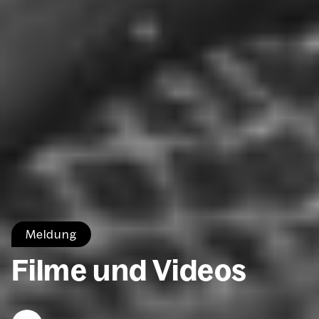
Mel­dung
Fil­me und Vide­os