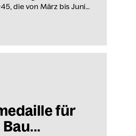
5, die von März bis Juni…
me­dail­le für
s Bau...