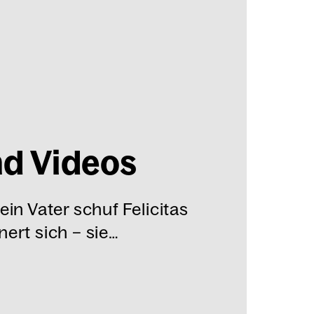
nd Vide­os
ein Vater schuf Felicitas
ert sich – sie…