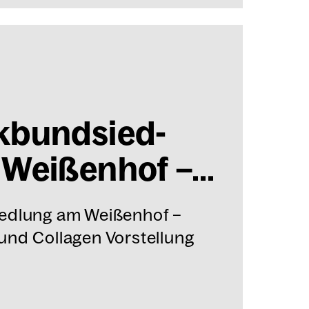
­bund­sied­
Wei­ßen­hof –...
edlung am Weißenhof –
nd Collagen Vorstellung