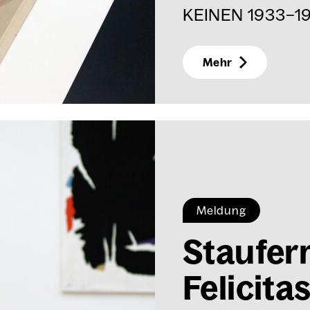
KEINEN 1933–194
Mehr
Meldung
Stau­f­er­
Feli­ci­ta