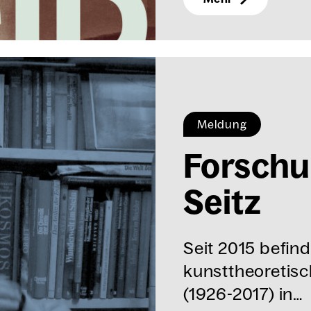
Meldung
For­schu
Seitz
Seit 2015 befind
kunsttheoretisc
(1926-2017) in…