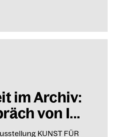
it im Archiv:
räch von I...
 Ausstellung KUNST FÜR