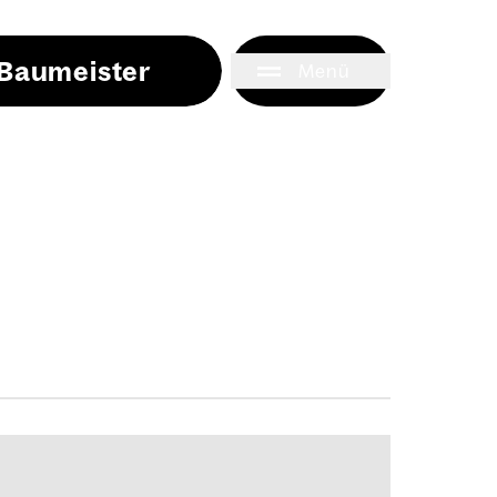
i Baumeister
Menü