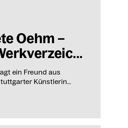
e­te Oehm –
erk­ver­zeic...
fragt ein Freund aus
tuttgarter Künstlerin…