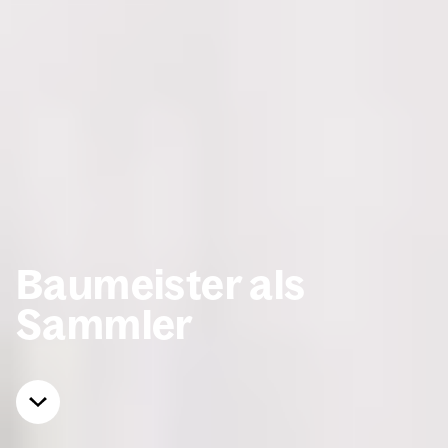
Bau­meis­ter als
Samm­ler