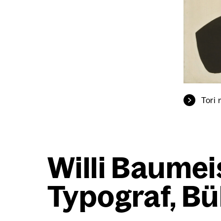
Tori 
Wil­li Bau­mei
Typo­graf, Bü