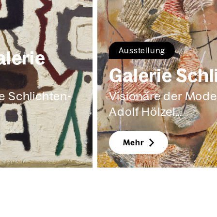
Aus­stel­lung
le­rie
Gale­rie Schl
e Schlich­ten­
Visio­nä­re der Moder
Adolf Höl­zel…
Mehr