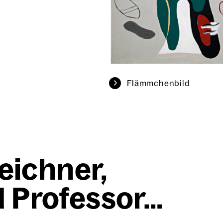
Flämm­chen­bild
eich­ner,
 Pro­fes­sor…