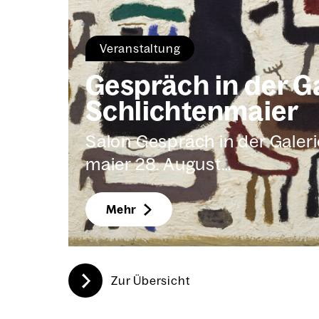
Ver­an­stal­tung
Gespräch in der Ga
Schlich­ten­mai­er
Salon Gespräch in der Gale­ri
mai­er 28. August…
Mehr
Zur Über­sicht