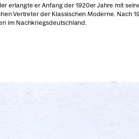
­ler erlang­te er Anfang der 1920er Jah­re mit sei­nen 
­schen Ver­tre­ter der Klas­si­schen Moder­ne. Nach 
en im Nach­kriegs­deutsch­land.