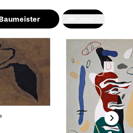
i Baumeister
Menü
ta