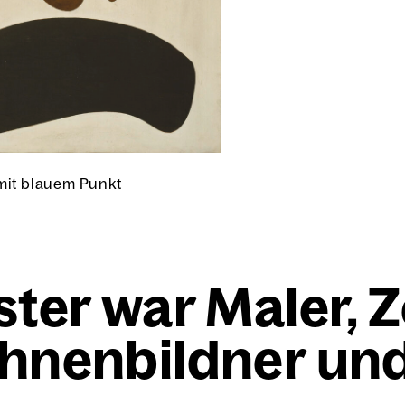
mit blau­em Punkt
s­ter war Maler, Z
h­nen­bild­ner und