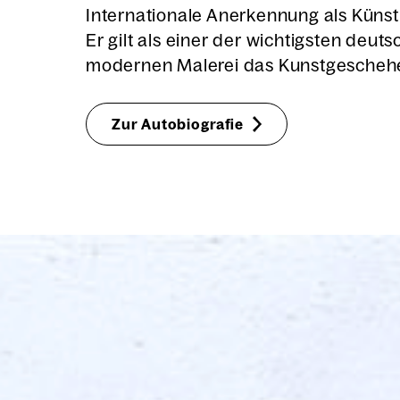
Inter­na­tio­na­le Aner­ken­nung als Künst
Er gilt als einer der wich­tigs­ten deut
moder­nen Male­rei das Kunst­ge­sche­h
Zur Auto­bio­gra­fie