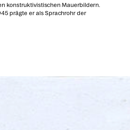
kon­struk­ti­vis­ti­schen Mau­er­bil­dern.
1945 präg­te er als Sprach­rohr der