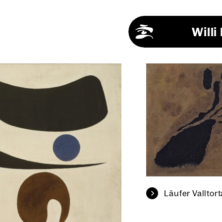
Will
Läu­fer Vall­tor­