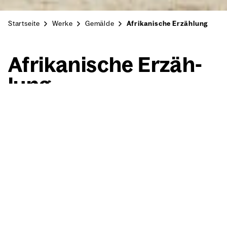
Startseite
Werke
Gemälde
Afrikanische Erzählung
Afri­ka­ni­sche Erzäh­
lung