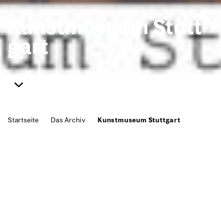
Kunst­mu­se­um Stutt­
gart
Start­sei­te
Das Archiv
Kunst­mu­se­um Stutt­gart
Kunst ist Ver­gan­gen­heit,
Gegen­wart und Zukunft
Wir glau­ben dar­an, dass die Begeg­nung mit
Kunst unser Den­ken ver­än­dert. Kunst prägt