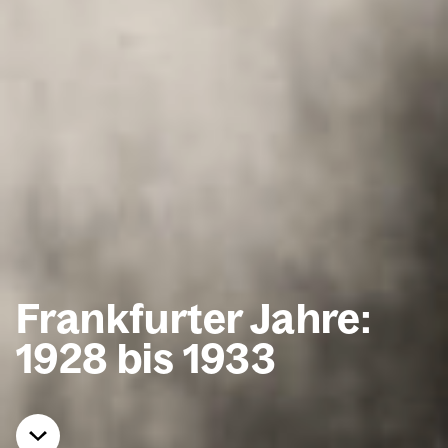
Frank­fur­ter Jah­re:
1928 bis 1933