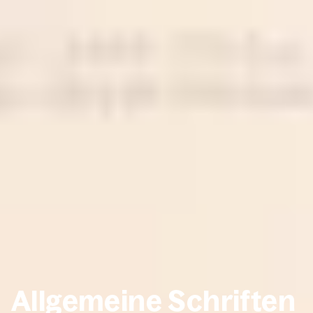
All­ge­mei­ne Schrif­ten