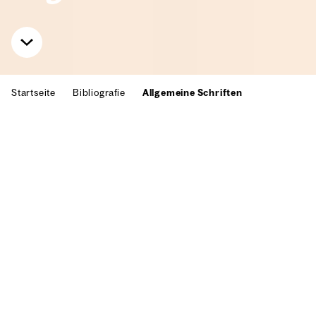
Start­sei­te
Biblio­gra­fie
All­ge­mei­ne Schrif­ten
In der Kunst­wis­sen­schaft hat­te Wil­li
Bau­meis­ter schon seit den 1920er
Jah­ren sei­nen Platz gefun­den. Zahl­
rei­che Autoren bezo­gen sich auf ihn,
wenn es um die Ent­wick­lung der
Male­rei und der Ästhe­tik in Euro­pa
im 20. Jahr­hun­dert ging. Hier fin­den
Sie eine Aus­wahl der wich­tigs­ten Bei­
trä­ge.