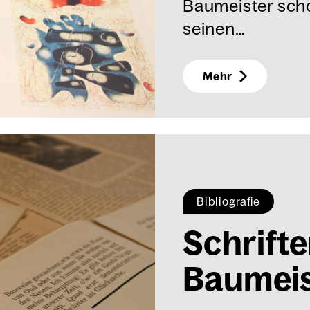
Baumeister scho
seinen…
Mehr
Bibliografie
Schrif­te
Bau­meis