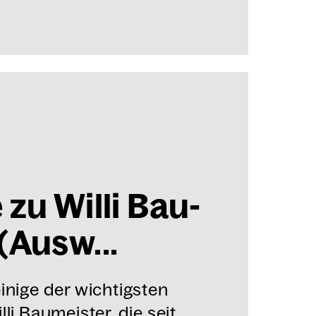
e zu Wil­li Bau­
(Aus­w...
einige der wichtigsten
lli Baumeister, die seit…