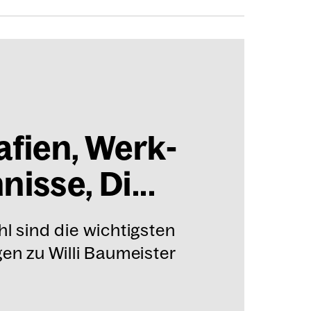
­fien, Werk­
nis­se, Di...
l sind die wichtigsten
en zu Willi Baumeister