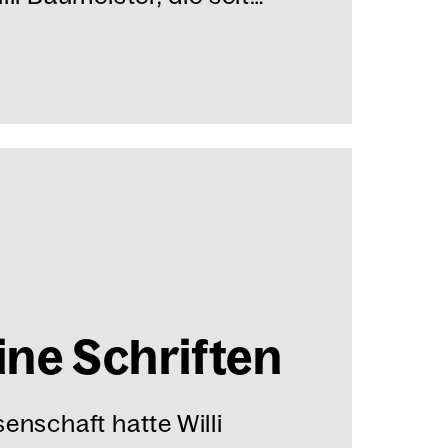
i­ne Schrif­ten
enschaft hatte Willi