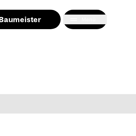
i Baumeister
Menü