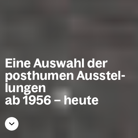
Eine Aus­wahl der
post­hu­men Aus­stel­
lun­gen
ab 1956 – heu­te