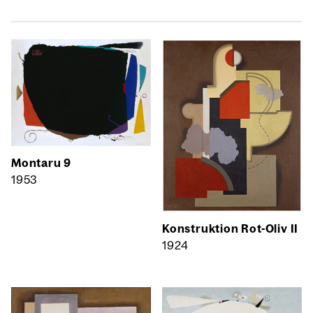
Mon­taru 9
1953
Kon­struk­ti­on Rot-Oliv II
1924