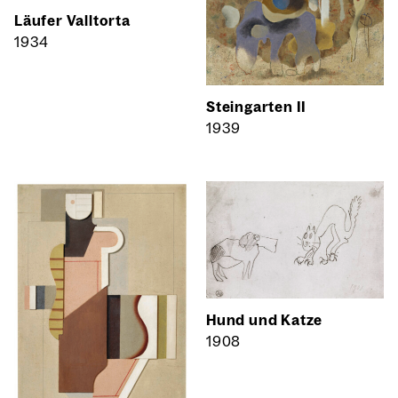
Läu­fer Vall­tor­ta
1934
Stein­gar­ten II
1939
Hund und Kat­ze
1908