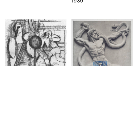
1939
Box­schu­le
1928
Der Rächer (Über­ma­
lung mit Tin­te)
1941