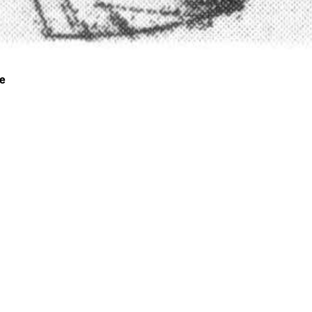
e
Willi Baumeister
Box­schu­le
1928