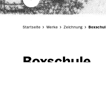
Startseite
Werke
Zeichnung
Boxschul
Box­schu­le