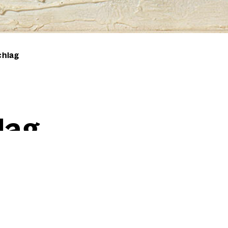
chlag
lag
Willi Baumeister
Trom­mel­schlag
1942
52,50 cm
×
45,00 cm