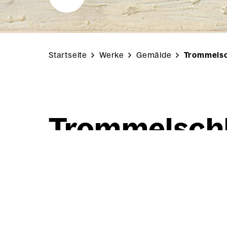
Startseite
Werke
Gemälde
Trommels
Trom­mel­sch