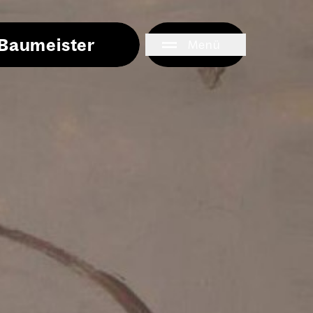
i Baumeister
Menü