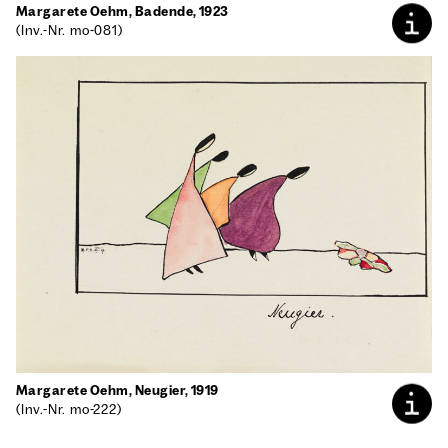
Mar­ga­re­te Oehm, Baden­de, 1923
(Inv.-Nr. mo-081)
Mar­ga­re­te Oehm, Neu­gier, 1919
(Inv.-Nr. mo-222)