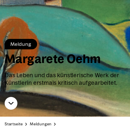
Mel­dung
Mar­ga­re­te Oehm
Das Leben und das künst­le­ri­sche Werk der
Künst­le­rin erst­mals kri­tisch auf­ge­ar­bei­tet.
Start­sei­te
Mel­dun­gen