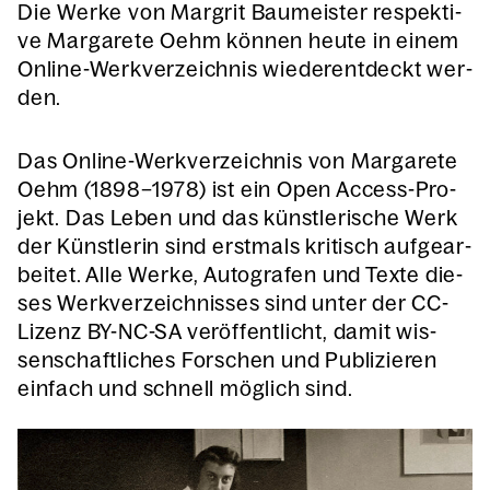
Die Wer­ke von Mar­grit Bau­meis­ter respek­ti­
ve Mar­ga­re­te Oehm kön­nen heu­te in einem
Online-Werk­ver­zeich­nis wie­der­ent­deckt wer­
den.
Das Online-Werk­ver­zeich­nis von Mar­ga­re­te
Oehm (1898–1978) ist ein Open Access-Pro­
jekt. Das Leben und das künst­le­ri­sche Werk
der Künst­le­rin sind erst­mals kri­tisch auf­ge­ar­
bei­tet. Alle Wer­ke, Auto­gra­fen und Tex­te die­
ses Werk­ver­zeich­nis­ses sind unter der CC-
Lizenz BY-NC-SA ver­öf­fent­licht, damit wis­
sen­schaft­li­ches For­schen und Publi­zie­ren
ein­fach und schnell mög­lich sind.