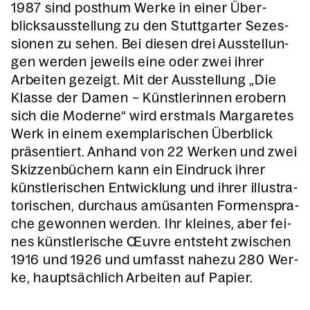
1987 sind post­hum Wer­ke in einer Über­
blicks­aus­stel­lung zu den Stutt­gar­ter Sezes­
sio­nen zu sehen. Bei die­sen drei Aus­stel­lun­
gen wer­den jeweils eine oder zwei ihrer
Arbei­ten gezeigt. Mit der Aus­stel­lung „Die
Klas­se der Damen – Künst­le­rin­nen erobern
sich die Moder­ne“ wird erst­mals Mar­ga­re­tes
Werk in einem exem­pla­ri­schen Über­blick
prä­sen­tiert. Anhand von 22 Wer­ken und zwei
Skiz­zen­bü­chern kann ein Ein­druck ihrer
künst­le­ri­schen Ent­wick­lung und ihrer illus­tra­
to­ri­schen, durch­aus amü­san­ten For­men­spra­
che gewon­nen wer­den. Ihr klei­nes, aber fei­
nes künst­le­ri­sche Œuvre ent­steht zwi­schen
1916 und 1926 und umfasst nahe­zu 280 Wer­
ke, haupt­säch­lich Arbei­ten auf Papier.