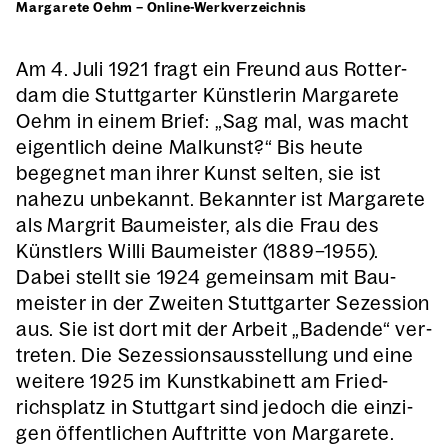
Mar­ga­re­te Oehm – Online-Werk­ver­zeich­nis
Am 4. Juli 1921 fragt ein Freund aus Rot­ter­
dam die Stutt­gar­ter Künst­le­rin Mar­ga­re­te
Oehm in einem Brief: „Sag mal, was macht
eigent­lich dei­ne Mal­kunst?“ Bis heu­te
begeg­net man ihrer Kunst sel­ten, sie ist
nahe­zu unbe­kannt. Bekann­ter ist Mar­ga­re­te
als Mar­grit Bau­meis­ter, als die Frau des
Künst­lers Wil­li Bau­meis­ter (1889–1955).
Dabei stellt sie 1924 gemein­sam mit Bau­
meis­ter in der Zwei­ten Stutt­gar­ter Sezes­si­on
aus. Sie ist dort mit der Arbeit „Baden­de“ ver­
tre­ten. Die Sezes­si­ons­aus­stel­lung und eine
wei­te­re 1925 im Kunst­ka­bi­nett am Fried­
richs­platz in Stutt­gart sind jedoch die ein­zi­
gen öffent­li­chen Auf­trit­te von Mar­ga­re­te.