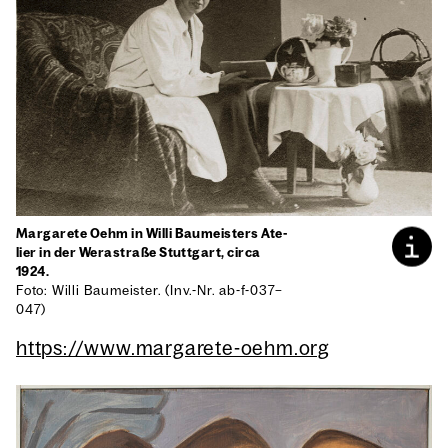
Mar­ga­re­te Oehm in Wil­li Bau­meis­ters Ate­
lier in der Wer­a­stra­ße Stutt­gart, cir­ca
1924.
Foto: Wil­li Bau­meis­ter. (Inv.-Nr. ab-f-037–
047)
https://www.margarete-oehm.org