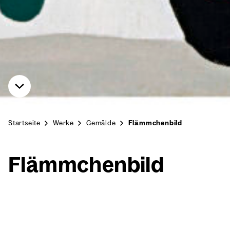
Startseite
Werke
Gemälde
Flämmchenbild
Flämm­chen­bild