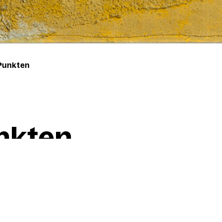
 Punkten
nk­ten
Willi Baumeister
Safer mit Punk­ten
1954