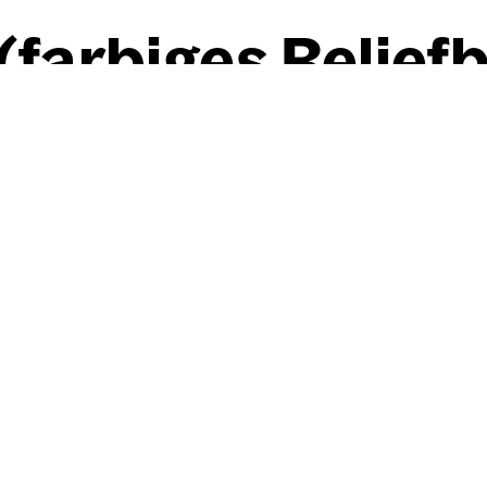
ar­bi­ges Reli­ef­b
Willi Baumeister
Ur-Schub­ad (far­bi­ges Reli­e
1953
100,00 cm
×
130,00 cm
Werkdaten