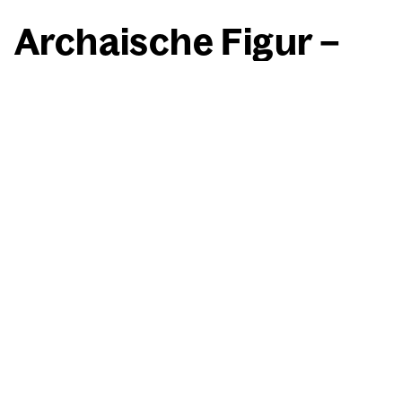
Archai­sche Figur –
gestaf­fel­te Figu­ren