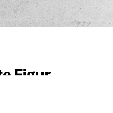
­te Figur
ll­te Figur