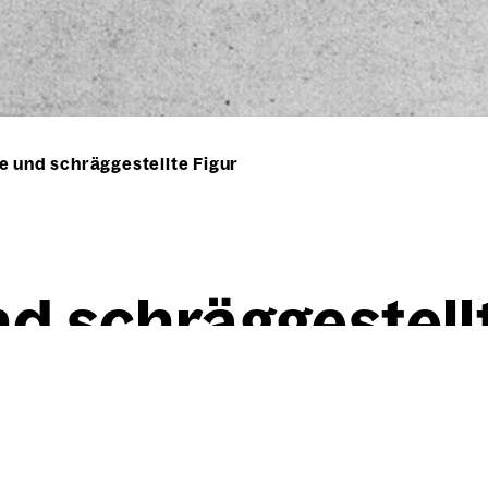
e und schräggestellte Figur
d schräg­ge­stell
Willi Baumeister
Auf­rech­te und schräg­ge­ste