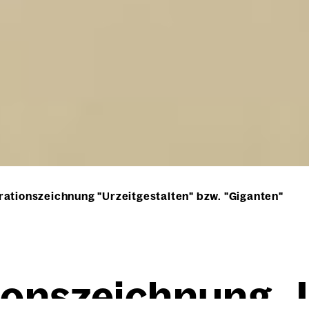
ationszeichnung "Urzeitgestalten" bzw. "Giganten"
­ons­zeich­nung „U