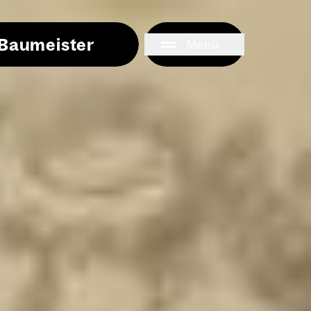
i Baumeister
Menü