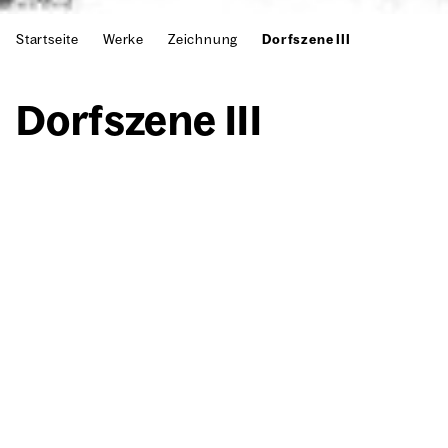
Startseite
Werke
Zeichnung
Dorfszene III
Dorf­sze­ne III