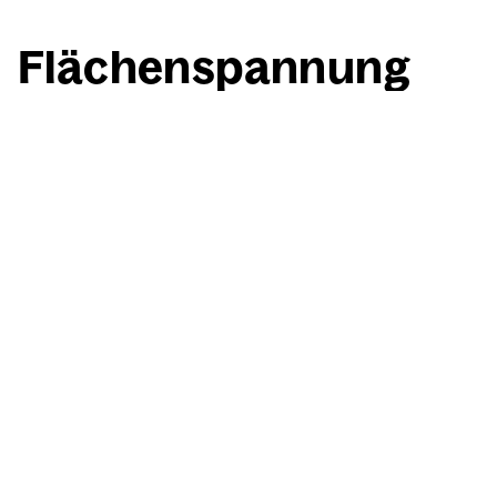
Flä­chen­span­nung
mit Rot