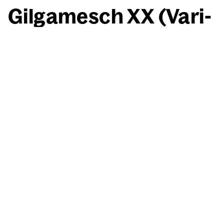
Gil­ga­mesch XX (Vari­
an­te)
Willi Baumeister
Gil­ga­mesch XX (Vari­an­te)