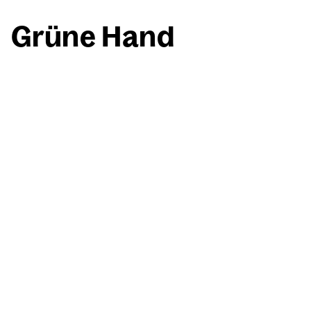
Grü­ne Hand
Willi Baumeister
Grü­ne Hand