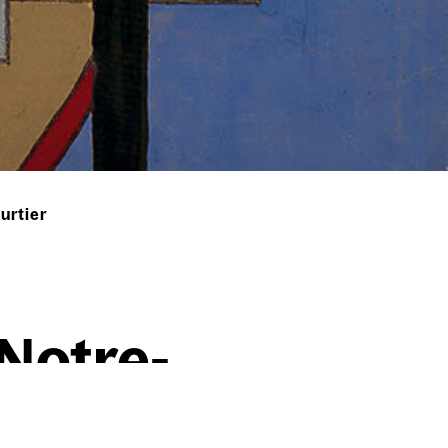
urtier
Not­re-
our­tier