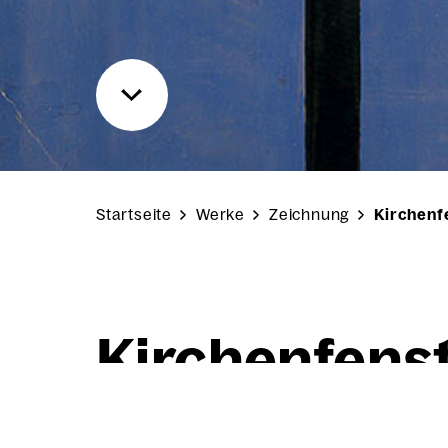
Startseite
Werke
Zeichnung
Kirchenf
Kir­chen­fens­
Dame-du-Con­