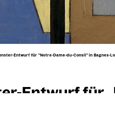
enster-Entwurf für "Notre-Dame-du-Consil" in Bagnes-Lo
ter-Ent­wurf für „
sil“ in Bagnes-L