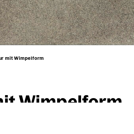
gur mit Wimpelform
 mit Wim­pel­form