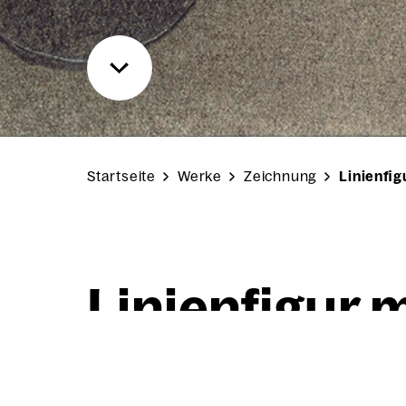
Startseite
Werke
Zeichnung
Linienfi
Lini­en­fi­gur