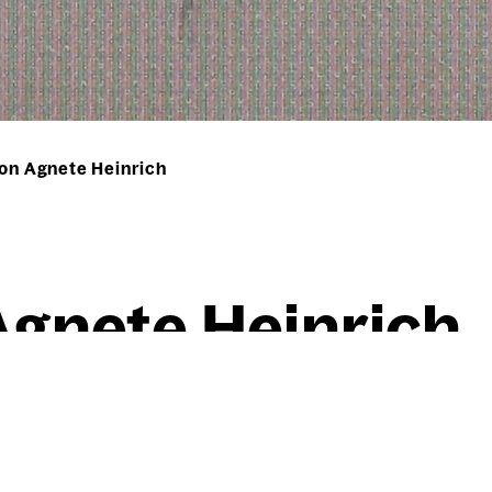
von Agnete Heinrich
Agne­te Hein­rich
Willi Baumeister
Por­trät von Agne­te Hein­ric