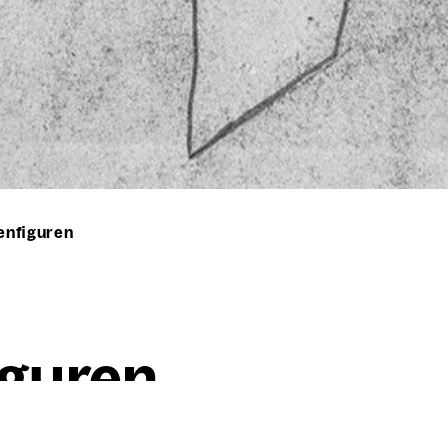
ienfiguren
­gu­ren