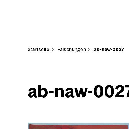
Skip to content
Start­sei­te
Fäl­schun­gen
ab-naw-0027
ab-naw-002