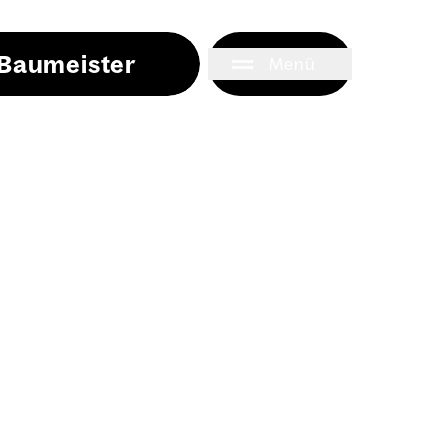
i Baumeister
Menü