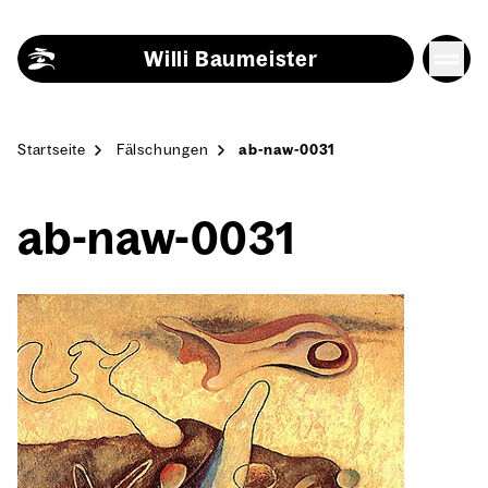
Skip to content
Willi Baumeister
Start­sei­te
Fäl­schun­gen
ab-naw-0031
ab-naw-0031