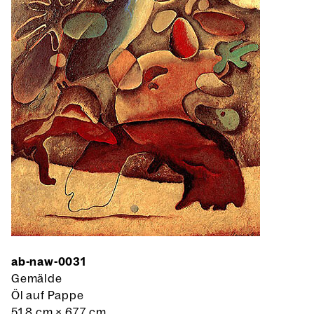
ab-naw-0031
Gemälde
Öl auf Pappe
51,8 cm
×
67,7 cm