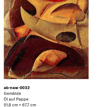
ab-naw-0032
Gemälde
Öl auf Pappe
51,8 cm
×
67,7 cm