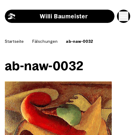
Skip to content
Willi Baumeister
Start­sei­te
Fäl­schun­gen
ab-naw-0032
ab-naw-0032