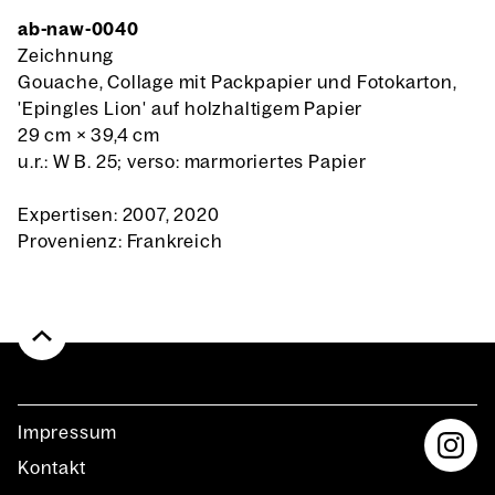
ab-naw-0040
Zeichnung
Gouache, Collage mit Packpapier und Fotokarton,
'Epingles Lion' auf holzhaltigem Papier
29 cm
×
39,4 cm
u.r.: W B. 25; verso: marmoriertes Papier
Expertisen: 2007, 2020
Provenienz: Frankreich
Impres­sum
Kon­takt