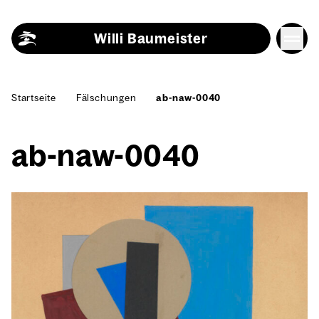
Skip to content
Willi Baumeister
Start­sei­te
Fäl­schun­gen
ab-naw-0040
ab-naw-0040