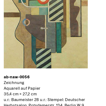
ab-naw-0056
Zeichnung
Aquarell auf Papier
35,4 cm
×
27,2 cm
u.r.: Baumeister 28 u.r.: Stempel: Deutscher
Herbstsalon, Potsdamerstr. 134, Berlin W 9