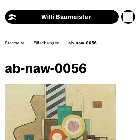
Skip to content
Willi Baumeister
Start­sei­te
Fäl­schun­gen
ab-naw-0056
ab-naw-0056