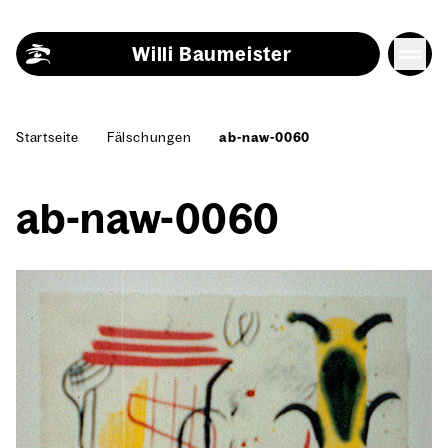
Skip to content
Willi Baumeister
Start­sei­te
Fäl­schun­gen
ab-naw-0060
ab-naw-0060