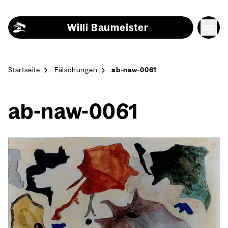
Skip to content
Willi Baumeister
Start­sei­te
Fäl­schun­gen
ab-naw-0061
ab-naw-0061