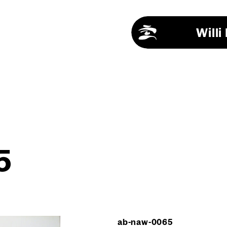
Will
5
ab-naw-0065