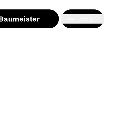
i Baumeister
Menü