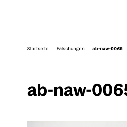
Skip to content
Start­sei­te
Fäl­schun­gen
ab-naw-0065
ab-naw-006