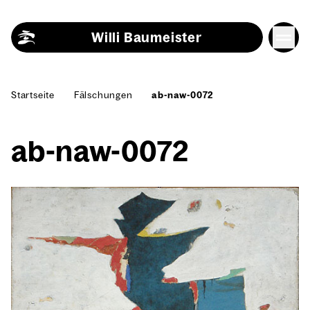
Skip to content
Willi Baumeister
Start­sei­te
Fäl­schun­gen
ab-naw-0072
ab-naw-0072