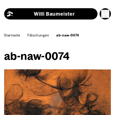
Skip to content
Willi Baumeister
Start­sei­te
Fäl­schun­gen
ab-naw-0074
ab-naw-0074