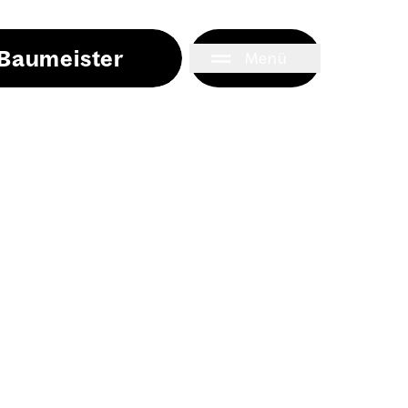
i Baumeister
Menü