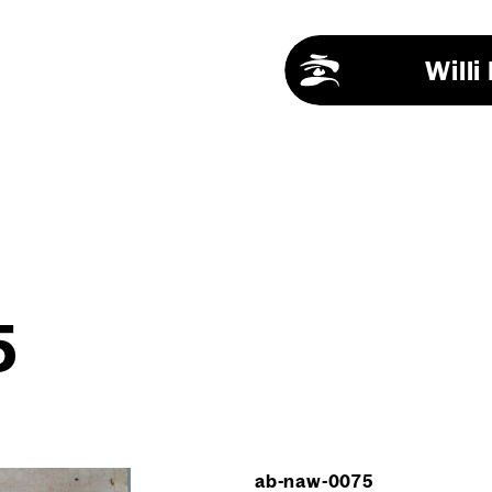
Will
5
ab-naw-0075