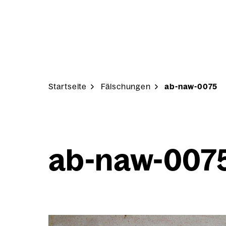
Skip to content
Start­sei­te
Fäl­schun­gen
ab-naw-0075
ab-naw-007