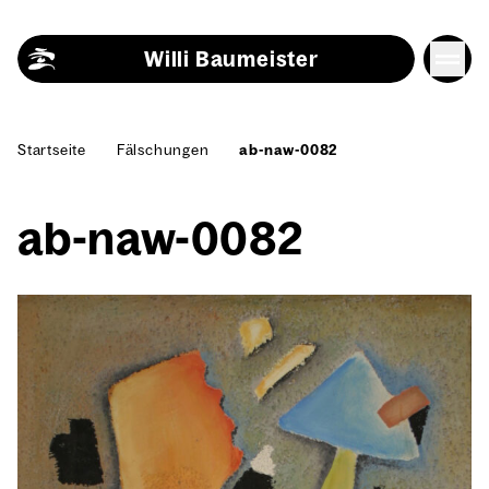
Skip to content
Willi Baumeister
Start­sei­te
Fäl­schun­gen
ab-naw-0082
ab-naw-0082