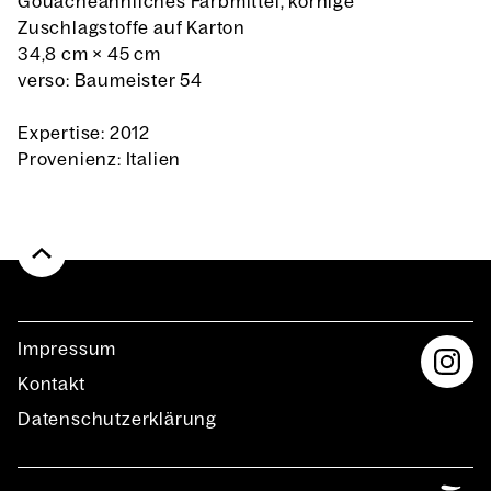
Gouacheähnliches Farbmittel, körnige
Zuschlagstoffe auf Karton
34,8 cm
×
45 cm
verso: Baumeister 54
Expertise: 2012
Provenienz: Italien
Impres­sum
Kon­takt
Daten­schutz­er­klä­rung