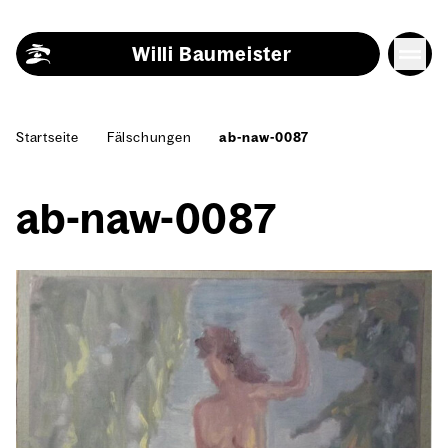
Skip to content
Willi Baumeister
Start­sei­te
Fäl­schun­gen
ab-naw-0087
ab-naw-0087