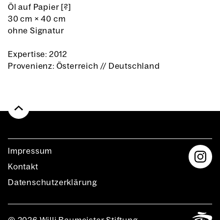
Öl auf Papier [?]
30 cm
×
40 cm
ohne Signatur
Expertise: 2012
Provenienz: Österreich // Deutschland
Impres­sum
Kon­takt
Daten­schutz­er­klä­rung