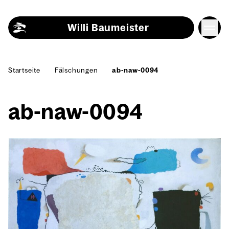
Skip to content
Willi Baumeister
Start­sei­te
Fäl­schun­gen
ab-naw-0094
ab-naw-0094