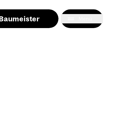
i Baumeister
Menü