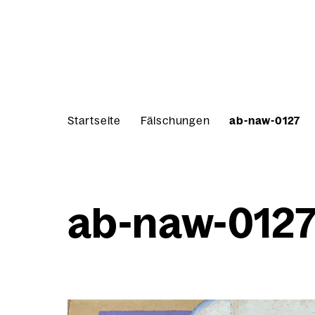
Skip to content
Start­sei­te
Fäl­schun­gen
ab-naw-0127
ab-naw-012