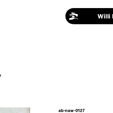
Will
7
ab-naw-0127