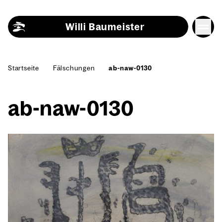
Skip to content
Willi Baumeister
Start­sei­te
Fäl­schun­gen
ab-naw-0130
ab-naw-0130