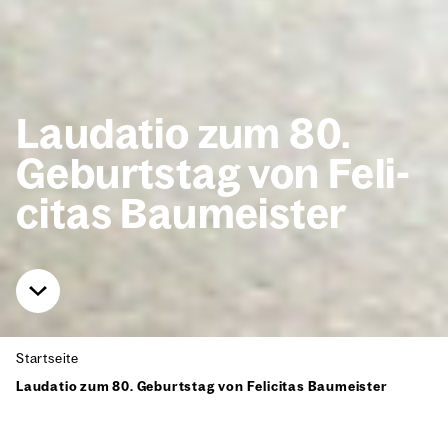
Lau­da­tio zum 80.
Geburts­tag von Feli­
ci­tas Bau­meis­ter
Start­sei­te
Lau­da­tio zum 80. Geburts­tag von Feli­ci­tas Bau­meis­ter