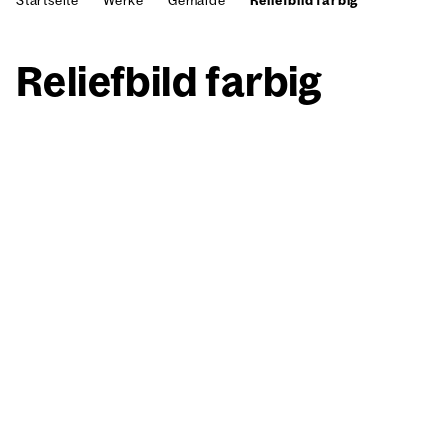
Startseite
Werke
Gemälde
Reliefbild farbig
Reli­ef­bild far­big