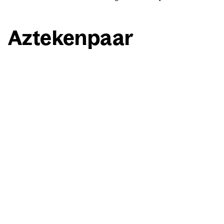
Azte­ken­paar